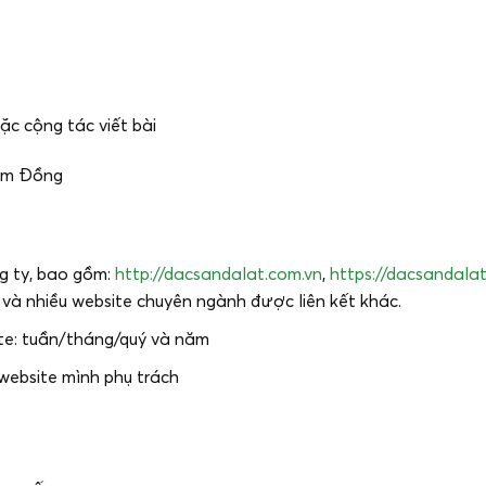
ặc cộng tác viết bài
Lâm Đồng
ng ty, bao gồm:
http://dacsandalat.com.vn
,
https://dacsandalat
và nhiều website chuyên ngành được liên kết khác.
te: tuần/tháng/quý và năm
website mình phụ trách