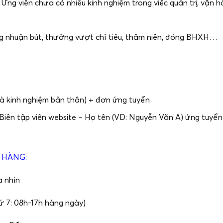
. Ứng viên chưa có nhiều kinh nghiệm trong việc quản trị, vậ
g nhuận bút, thưởng vượt chỉ tiêu, thâm niên, đóng BHXH…
 và kinh nghiệm bản thân) + đơn ứng tuyển
ề: Biên tập viên website – Họ tên (VD: Nguyễn Văn A) ứng tuyển
 HÀNG:
a nhìn
ứ 7: 08h-17h hàng ngày)