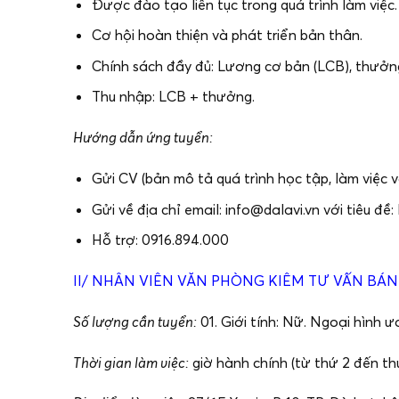
Được đào tạo liên tục trong quá trình làm việc
Cơ hội hoàn thiện và phát triển bản thân.
Chính sách đầy đủ: Lương cơ bản (LCB), thưởn
Thu nhập: LCB + thưởng.
Hướng dẫn ứng tuyển:
Gửi CV (bản mô tả quá trình học tập, làm việc
Gửi về địa chỉ email: info@dalavi.vn với tiêu đ
Hỗ trợ: 0916.894.000
II/ NHÂN VIÊN VĂN PHÒNG KIÊM TƯ VẤN BÁN
Số lượng cần tuyển:
01. Giới tính: Nữ. Ngoại hình ư
Thời gian làm việc:
giờ hành chính (từ thứ 2 đến th