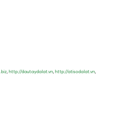
.biz
,
http://dautaydalat.vn
,
http://atisodalat.vn
,