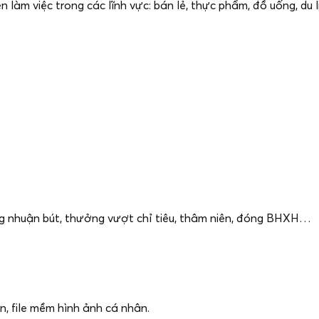
n làm việc trong các lĩnh vực: bán lẻ, thực phẩm, đồ uống, du l
g nhuận bút, thưởng vượt chỉ tiêu, thâm niên, đóng BHXH…
n, file mềm hình ảnh cá nhân.