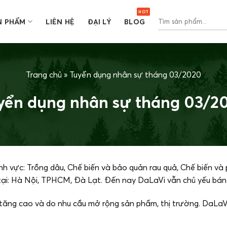
Tìm
N PHẨM
LIÊN HỆ
ĐẠI LÝ
BLOG
kiếm:
Trang chủ
»
Tuyển dụng nhân sự tháng 03/2020
yển dụng nhân sự tháng 03/2
 vực: Trồng dâu, Chế biến và bảo quản rau quả, Chế biến và
 tại: Hà Nội, TPHCM, Đà Lạt. Đến nay DaLaVi vẫn chủ yếu bán
tăng cao và do nhu cầu mở rộng sản phẩm, thị trường. DaLaV