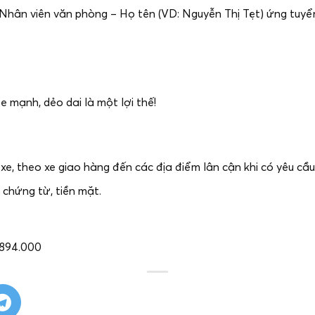
ề: Nhân viên văn phòng – Họ tên (VD: Nguyễn Thị Tẹt) ứng tuyể
e mạnh, dẻo dai là một lợi thế!
e, theo xe giao hàng đến các địa điểm lân cận khi có yêu cầu
 chứng từ, tiền mặt.
.894.000