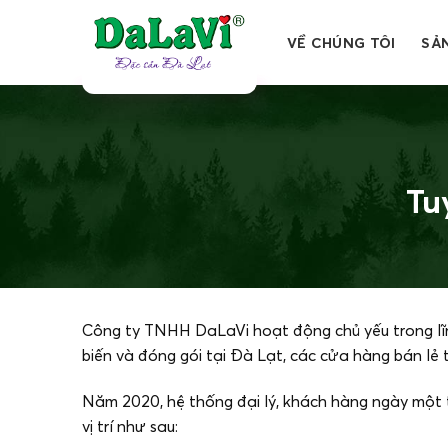
Bỏ
qua
VỀ CHÚNG TÔI
SẢ
nội
dung
Tu
Công ty TNHH DaLaVi hoạt động chủ yếu trong lĩnh
biến và đóng gói tại Đà Lạt, các cửa hàng bán lẻ
Năm 2020, hệ thống đại lý, khách hàng ngày một 
vị trí như sau: