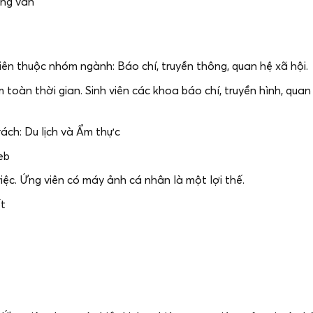
ỏng vấn
iên thuộc nhóm ngành: Báo chí, truyền thông, quan hệ xã hội.
 toàn thời gian. Sinh viên các khoa báo chí, truyền hình, quan
rách: Du lịch và Ẩm thực
eb
iệc. Ứng viên có máy ảnh cá nhân là một lợi thế.
ốt