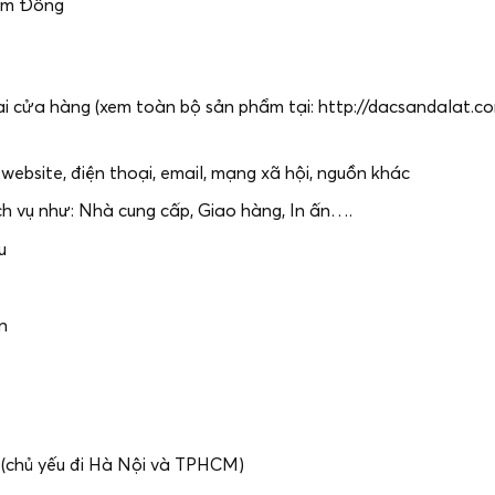
Lâm Đồng
ại cửa hàng (xem toàn bộ sản phẩm tại: http://dacsandalat.co
website, điện thoại, email, mạng xã hội, nguồn khác
ch vụ như: Nhà cung cấp, Giao hàng, In ấn….
u
n
 (chủ yếu đi Hà Nội và TPHCM)