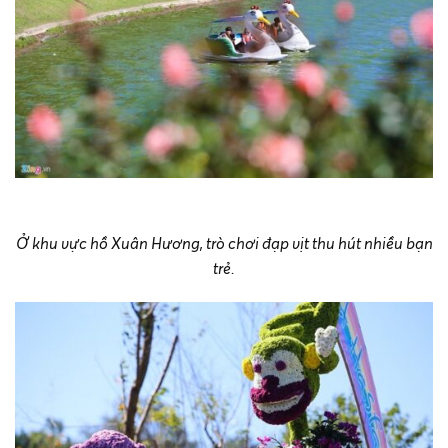
Ở khu vực hồ Xuân Hương, trò chơi đạp vịt thu hút nhiều bạn
trẻ.