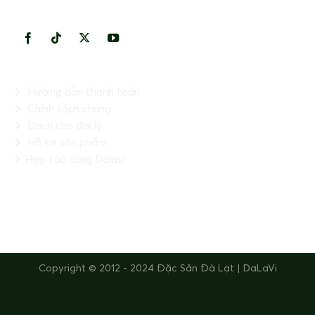
KẾT NỐI VỚI CHÚNG TÔI
THÔNG TIN HỮU ÍCH
Hướng dẫn thanh toán
Chính sách chung
Dành cho đại lý
Hồ sơ sản phẩm
Hợp tác cùng Dalavi
FANPAGE
Copyright © 2012 - 2024 Đặc Sản Đà Lạt | DaLaVi