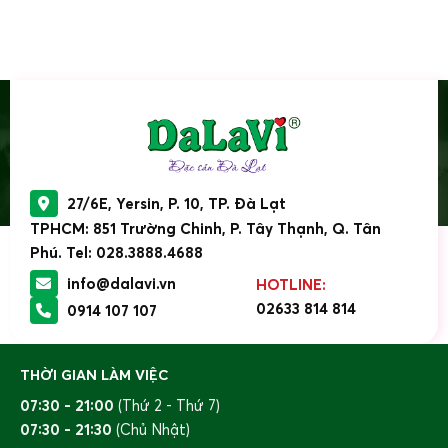
27/6E, Yersin, P. 10, TP. Đà Lạt
TPHCM: 851 Trường Chinh, P. Tây Thạnh, Q. Tân
Phú. Tel: 028.3888.4688
info@dalavi.vn
HOTLINE:
02633 814 814
0914 107 107
THỜI GIAN LÀM VIỆC
07:30 - 21:00
(Thứ 2 - Thứ 7)
07:30 - 21:30
(Chủ Nhật)