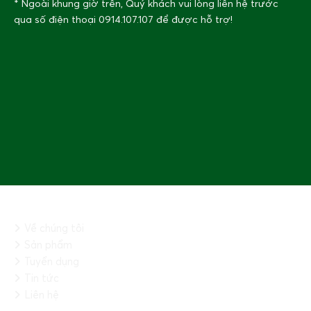
* Ngoài khung giờ trên, Quý khách vui lòng liên hệ trước
qua số điện thoại
0914.107.107
để được hỗ trợ!
THÔNG TIN CHUNG
Về chúng tôi
Sản phẩm
Tuyển dụng
Tin tức
Liên hệ