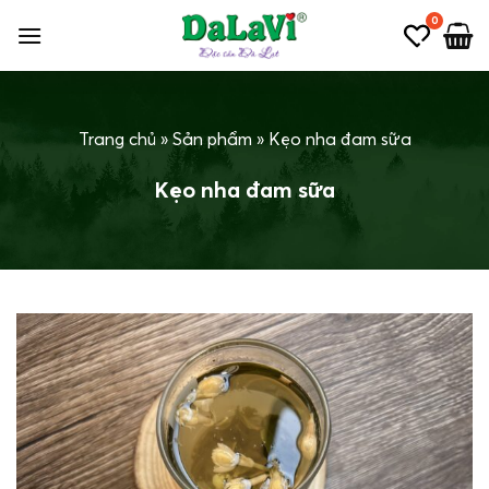
Bỏ
0
qua
nội
dung
Trang chủ
»
Sản phẩm
»
Kẹo nha đam sữa
Kẹo nha đam sữa