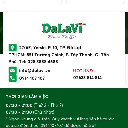
27/6E, Yersin, P. 10, TP. Đà Lạt
TPHCM: 851 Trường Chinh, P. Tây Thạnh, Q. Tân
Phú. Tel: 028.3888.4688
info@dalavi.vn
HOTLINE:
02633 814 814
0914 107 107
THỜI GIAN LÀM VIỆC
07:30 - 21:00
(Thứ 2 - Thứ 7)
07:30 - 21:30
(Chủ Nhật)
* Ngoài khung giờ trên, Quý khách vui lòng liên hệ trước
qua số điện thoại
0914.107.107
để được hỗ trợ!