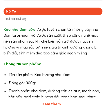
MÔ TẢ
ĐÁNH GIÁ (0)
Kẹo nha đam sữa
được tuyển chọn từ những cây nha
đam tươi ngon, và được sản xuất theo công nghệ mới,
nên sản phẩm sau khi chế biến vẫn giữ được nguyên
hương vị, màu sắc tự nhiên, giá trị dinh dưỡng không bị
biến đổi, tính mềm dẻo tạo cảm giác ngon miệng.
Thông tin sản phẩm:
Tên sản phẩm: Kẹo hương nha đam
Đóng gói: 300gr
Thành phần: nha đam, đường cát, gelatin, mạch nha,
bột nếp, acid citric, hương dâu tổng hợp, màu thực
phẩm: Ponceau 4R
Xem thêm +