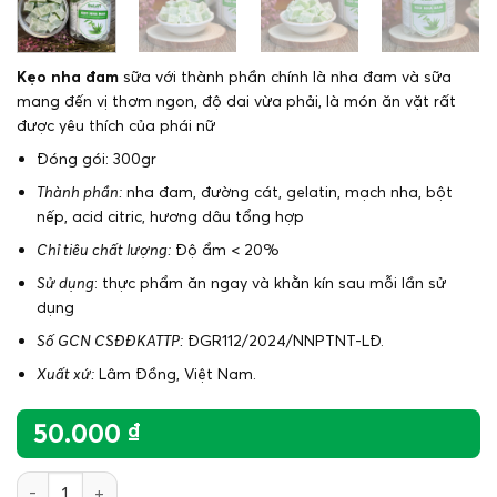
Kẹo nha đam
sữa với thành phần chính là nha đam và sữa
mang đến vị thơm ngon, độ dai vừa phải, là món ăn vặt rất
được yêu thích của phái nữ
Đóng gói: 300gr
Thành phần:
nha đam, đường cát, gelatin, mạch nha, bột
nếp, acid citric, hương dâu tổng hợp
Chỉ tiêu chất lượng:
Độ ẩm < 20%
Sử dụng
: thực phẩm ăn ngay và khằn kín sau mỗi lần sử
dụng
Số GCN CSĐĐKATTP:
ĐGR112/2024/NNPTNT-LĐ.
Xuất xứ:
Lâm Đồng, Việt Nam.
50.000
₫
Kẹo nha đam sữa số lượng