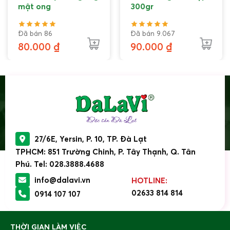
mật ong
300gr
Đã bán 86
Đã bán 9.067
80.000
₫
90.000
₫
27/6E, Yersin, P. 10, TP. Đà Lạt
TPHCM: 851 Trường Chinh, P. Tây Thạnh, Q. Tân
Phú. Tel: 028.3888.4688
info@dalavi.vn
HOTLINE:
02633 814 814
0914 107 107
THỜI GIAN LÀM VIỆC