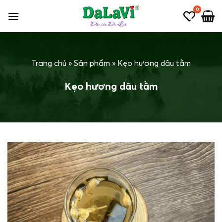
Bỏ
0
qua
nội
dung
Trang chủ
»
Sản phẩm
»
Kẹo hương dâu tằm
Kẹo hương dâu tằm