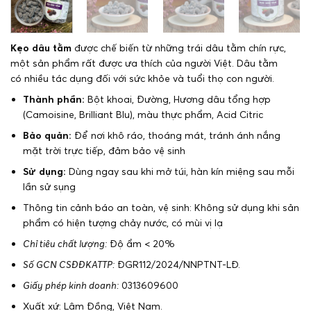
Kẹo dâu tằm
được chế biến từ những trái dâu tằm chín rực,
một sản phẩm rất được ưa thích của người Việt. Dâu tằm
có nhiều tác dụng đối với sức khỏe và tuổi thọ con người.
Thành phần:
Bột khoai, Đường, Hương dâu tổng hợp
(Camoisine, Brilliant Blu), màu thực phẩm, Acid Citric
Bảo quản:
Để nơi khô ráo, thoáng mát, tránh ánh nắng
mặt trời trực tiếp, đảm bảo vệ sinh
Sử dụng:
Dùng ngay sau khi mở túi, hàn kín miệng sau mỗi
lần sử sụng
Thông tin cảnh báo an toàn, vệ sinh: Không sử dụng khi sản
phẩm có hiện tượng chảy nước, có mùi vị lạ
Chỉ tiêu chất lượng:
Độ ẩm < 20%
Số GCN CSĐĐKATTP:
ĐGR112/2024/NNPTNT-LĐ.
Giấy phép kinh doanh:
0313609600
Xuất xứ: Lâm Đồng, Việt Nam.