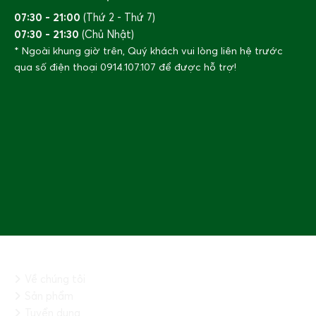
07:30 - 21:00
(Thứ 2 - Thứ 7)
07:30 - 21:30
(Chủ Nhật)
* Ngoài khung giờ trên, Quý khách vui lòng liên hệ trước
qua số điện thoại
0914.107.107
để được hỗ trợ!
Tháng 4, mùa dâu tằm chín mọng!
Hàng năm, cứ vào khoảng cuối tháng 3 đầu tháng 4 là
thời điểm dâu tằm chín rực. Ở miền Bắc,
dâu tằm
được
trồng nhiều ở khu vực bãi bồi ven sông Hồng, sông Đáy,
sông Thái Bình… Ở miền Nam, dâu được trồng ở Đà Lạt
(Lâm Đồng) và một số tỉnh Đồng bằng sông Cửu Long.
THÔNG TIN CHUNG
Về chúng tôi
Sản phẩm
Tuyển dụng