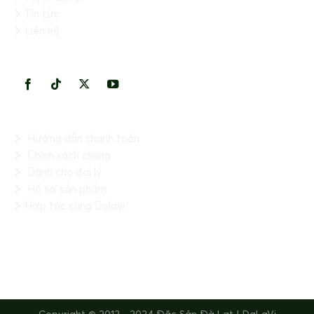
Tin tức
Liên hệ
KẾT NỐI VỚI CHÚNG TÔI
THÔNG TIN HỮU ÍCH
Hướng dẫn thanh toán
Chính sách chung
Dành cho đại lý
Hồ sơ sản phẩm
Hợp tác cùng Dalavi
FANPAGE
Copyright © 2012 - 2024 Đặc Sản Đà Lạt | DaLaVi