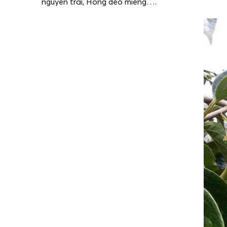
nguyên trái, Hồng dẻo miếng….