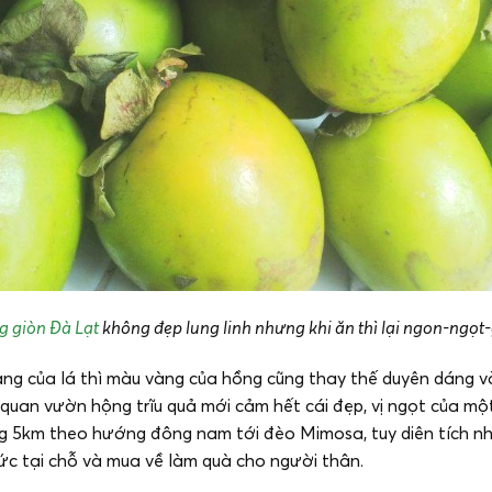
 giòn Đà Lạt
không đẹp lung linh nhưng khi ăn thì lại ngon-ngọt
ng của lá thì màu vàng của hồng cũng thay thế duyên dáng và 
quan vườn hộng trĩu quả mới cảm hết cái đẹp, vị ngọt của mộ
ng 5km theo hướng đông nam tới đèo Mimosa, tuy diên tích 
hức tại chỗ và mua về làm quà cho người thân.