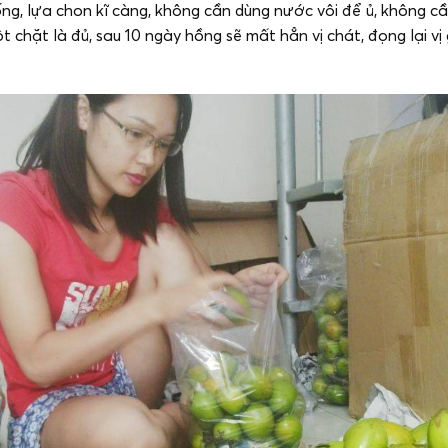
ng, lựa chon kĩ càng, không cần dùng nước vôi để ủ, không c
cột chặt là đủ, sau 10 ngày hồng sẽ mất hẳn vị chát, đọng lại v