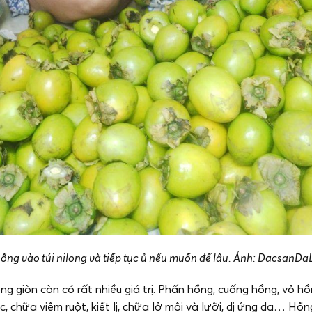
ồng vào túi nilong và tiếp tục ủ nếu muốn để lâu. Ảnh: DacsanDaL
g giòn còn có rất nhiều giá trị. Phấn hồng, cuống hồng, vỏ hồn
, chữa viêm ruột, kiết lị, chữa lở môi và lưỡi, dị ứng da… Hồn