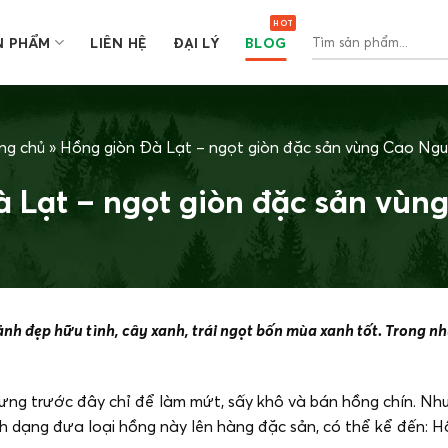
Tìm
N PHẨM
LIÊN HỆ
ĐẠI LÝ
BLOG
kiếm:
ng chủ
»
Hồng giòn Đà Lạt – ngọt giòn đặc sản vùng Cao Ng
à Lạt – ngọt giòn đặc sản vùn
ảnh đẹp hữu tình, cây xanh, trái ngọt bốn mùa xanh tốt. Trong n
ng trước đây chỉ để làm mứt, sấy khô và bán hồng chín. Như
nh dạng đưa loại hồng này lên hàng đặc sản, có thể kể đến: