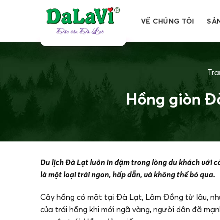
Bỏ
qua
VỀ CHÚNG TÔI
SẢ
nội
dung
Tra
Hồng giòn Đ
Du lịch Đà Lạt luôn in đậm trong lòng du khách với c
là một loại trái ngon, hấp dẫn, và không thể bỏ qua.
Cây hồng có mặt tại Đà Lạt, Lâm Đồng từ lâu, như
của trái hồng khi mới ngã vàng, người dân đã mạ