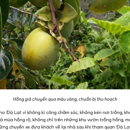
Hồng già chuyển qua màu vàng, chuẩn bị thu hoạch
o Đà Lạt vì không kì công chăm sóc, không kén nơi trồng, khô
là mùa hồng rộ, không chỉ trên những khu vườn trồng hồng, 
 những chuyến xe đưa khách về lại nhà sau khi tham quan Đà Lạ