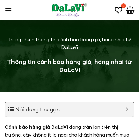
Bỏ
0
qua
nội
dung
Trang chủ
»
Thông tin cảnh báo hàng giả, hàng nhái từ
DaLaVi
Thông tin cảnh báo hàng giả, hàng nhái từ
DaLaVi
Nội dung thu gọn
Cảnh báo hàng giả DaLaVi
đang tràn lan trên thị
trường, gây không ít lo ngại cho khách hàng muốn mua