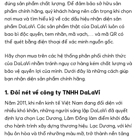
đúng sản phẩm chất lượng. Để đảm bảo sở hữu sản
phẩm chính hãng, quý khách hàng nên cẩn trọng khi chọn
nơi mua và tìm hiểu kỹ về các dấu hiệu nhận diện sản
phẩm DaLaVi. Các sản phẩm thật của DaLaVi luôn có
bao bì độc quyền, tem nhãn, mã vạch,… và mã QR có
thể quét bằng điện thoại để xác minh nguồn gốc.
Hãy chọn mua trên các hệ thống phân phối chính thức
của DaLaVi nhằm tránh nguy cơ hàng kém chất lượng và
bảo vệ quyền lợi của mình. Dưới đây là những cách giúp
bạn nhận diện sản phẩm chính hãng.
1. Đôi nét về công ty TNHH DaLaVi
Năm 2011, khi nền kinh tế Việt Nam đang đối diện với
nhiều khó khăn, những người sáng lập DaLaVi đã quyết
định lựa chọn Lạc Dương, Lâm Đồng làm điểm khởi đầu
cho hành trình xây dựng thương hiệu. Lạc Dương, với khí
hậu ôn hòa và thổ nhưỡng màu mỡ, trở thành nền tảng