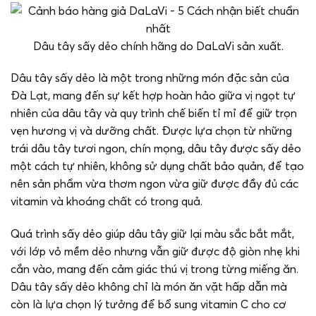
Dâu tây sấy dẻo chính hãng do DaLaVi sản xuất.
Dâu tây sấy dẻo là một trong những món đặc sản của
Đà Lạt, mang đến sự kết hợp hoàn hảo giữa vị ngọt tự
nhiên của dâu tây và quy trình chế biến tỉ mỉ để giữ trọn
vẹn hương vị và dưỡng chất. Được lựa chọn từ những
trái dâu tây tươi ngon, chín mọng, dâu tây được sấy dẻo
một cách tự nhiên, không sử dụng chất bảo quản, để tạo
nên sản phẩm vừa thơm ngon vừa giữ được đầy đủ các
vitamin và khoáng chất có trong quả.
Quá trình sấy dẻo giúp dâu tây giữ lại màu sắc bắt mắt,
với lớp vỏ mềm dẻo nhưng vẫn giữ được độ giòn nhẹ khi
cắn vào, mang đến cảm giác thú vị trong từng miếng ăn.
Dâu tây sấy dẻo không chỉ là món ăn vặt hấp dẫn mà
còn là lựa chọn lý tưởng để bổ sung vitamin C cho cơ