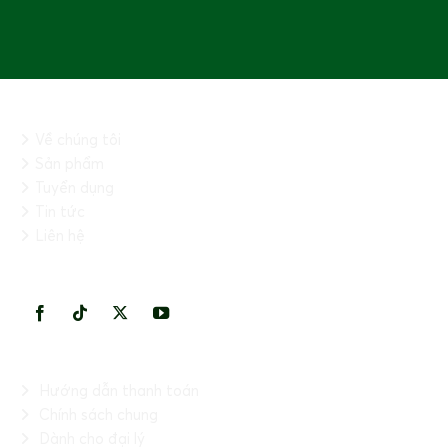
THÔNG TIN CHUNG
Về chúng tôi
Sản phẩm
Tuyển dụng
Tin tức
Liên hệ
KẾT NỐI VỚI CHÚNG TÔI
THÔNG TIN HỮU ÍCH
Hướng dẫn thanh toán
Chính sách chung
Dành cho đại lý