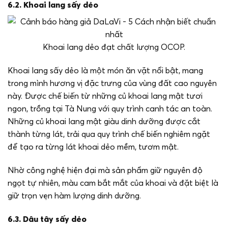
6.2. Khoai lang sấy dẻo
Khoai lang dẻo đạt chất lượng OCOP.
Khoai lang sấy dẻo là một món ăn vặt nổi bật, mang
trong mình hương vị đặc trưng của vùng đất cao nguyên
này. Được chế biến từ những củ khoai lang mật tươi
ngon, trồng tại Tà Nung với quy trình canh tác an toàn.
Những củ khoai lang mật giàu dinh dưỡng được cắt
thành từng lát, trải qua quy trình chế biến nghiêm ngặt
để tạo ra từng lát khoai dẻo mềm, tươm mật.
Nhờ công nghệ hiện đại mà sản phẩm giữ nguyên độ
ngọt tự nhiên, màu cam bắt mắt của khoai và đặt biệt là
giữ trọn vẹn hàm lượng dinh dưỡng.
6.3. Dâu tây sấy dẻo