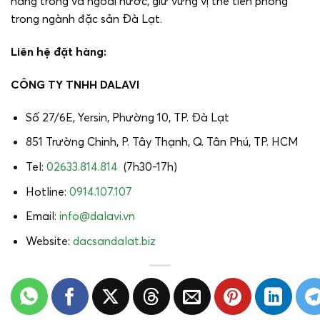
hàng trong và ngoài nước, giữ vững vị thế tiên phong
trong ngành đặc sản Đà Lạt.
Liên hệ đặt hàng:
CÔNG TY TNHH DALAVI
Số 27/6E, Yersin, Phường 10, TP. Đà Lạt
851 Trường Chinh, P. Tây Thạnh, Q. Tân Phú, TP. HCM
Tel:
02633.814.814
(7h30-17h)
Hotline:
0914.107.107
Email:
info@dalavi.vn
Website:
dacsandalat.biz