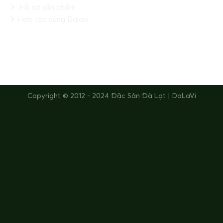
Hồ sơ sản phẩm
Hợp tác cùng Dalavi
FANPAGE
Copyright © 2012 - 2024 Đặc Sản Đà Lạt | DaLaVi