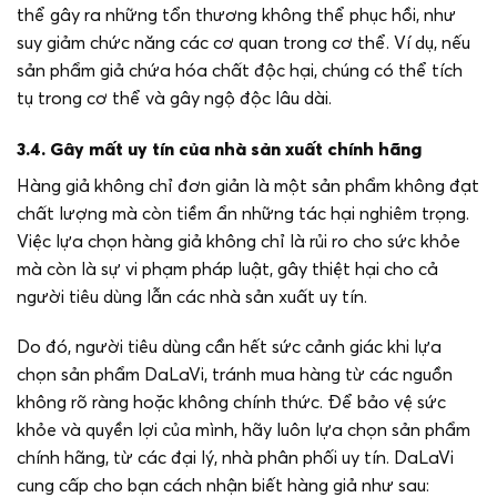
thể gây ra những tổn thương không thể phục hồi, như
suy giảm chức năng các cơ quan trong cơ thể. Ví dụ, nếu
sản phẩm giả chứa hóa chất độc hại, chúng có thể tích
tụ trong cơ thể và gây ngộ độc lâu dài.
3.4. Gây mất uy tín của nhà sản xuất chính hãng
Hàng giả không chỉ đơn giản là một sản phẩm không đạt
chất lượng mà còn tiềm ẩn những tác hại nghiêm trọng.
Việc lựa chọn hàng giả không chỉ là rủi ro cho sức khỏe
mà còn là sự vi phạm pháp luật, gây thiệt hại cho cả
người tiêu dùng lẫn các nhà sản xuất uy tín.
Do đó, người tiêu dùng cần hết sức cảnh giác khi lựa
chọn sản phẩm DaLaVi, tránh mua hàng từ các nguồn
không rõ ràng hoặc không chính thức. Để bảo vệ sức
khỏe và quyền lợi của mình, hãy luôn lựa chọn sản phẩm
chính hãng, từ các đại lý, nhà phân phối uy tín. DaLaVi
cung cấp cho bạn cách nhận biết hàng giả như sau: