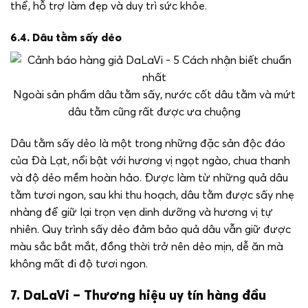
thể, hỗ trợ làm đẹp và duy trì sức khỏe.
6.4. Dâu tằm sấy dẻo
Ngoài sản phẩm dâu tằm sấy, nước cốt dâu tằm và mứt
dâu tằm cũng rất được ưa chuộng
Dâu tằm sấy dẻo là một trong những đặc sản độc đáo
của Đà Lạt, nổi bật với hương vị ngọt ngào, chua thanh
và độ dẻo mềm hoàn hảo. Được làm từ những quả dâu
tằm tươi ngon, sau khi thu hoạch, dâu tằm được sấy nhẹ
nhàng để giữ lại trọn vẹn dinh dưỡng và hương vị tự
nhiên. Quy trình sấy dẻo đảm bảo quả dâu vẫn giữ được
màu sắc bắt mắt, đồng thời trở nên dẻo mịn, dễ ăn mà
không mất đi độ tươi ngon.
7. DaLaVi – Thương hiệu uy tín hàng đầu