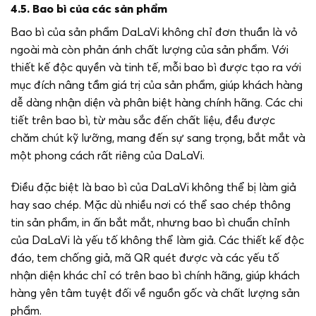
4.5. Bao bì của các sản phẩm
Bao bì của sản phẩm DaLaVi không chỉ đơn thuần là vỏ
ngoài mà còn phản ánh chất lượng của sản phẩm. Với
thiết kế độc quyền và tinh tế, mỗi bao bì được tạo ra với
mục đích nâng tầm giá trị của sản phẩm, giúp khách hàng
dễ dàng nhận diện và phân biệt hàng chính hãng. Các chi
tiết trên bao bì, từ màu sắc đến chất liệu, đều được
chăm chút kỹ lưỡng, mang đến sự sang trọng, bắt mắt và
một phong cách rất riêng của DaLaVi.
Điều đặc biệt là bao bì của DaLaVi không thể bị làm giả
hay sao chép. Mặc dù nhiều nơi có thể sao chép thông
tin sản phẩm, in ấn bắt mắt, nhưng bao bì chuẩn chỉnh
của DaLaVi là yếu tố không thể làm giả. Các thiết kế độc
đáo, tem chống giả, mã QR quét được và các yếu tố
nhận diện khác chỉ có trên bao bì chính hãng, giúp khách
hàng yên tâm tuyệt đối về nguồn gốc và chất lượng sản
phẩm.