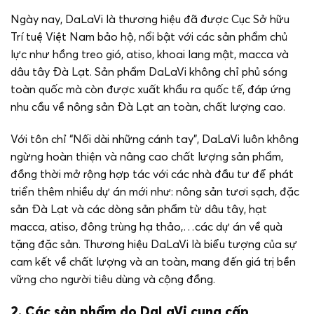
Ngày nay, DaLaVi là thương hiệu đã được Cục Sở hữu
Trí tuệ Việt Nam bảo hộ, nổi bật với các sản phẩm chủ
lực như hồng treo gió, atiso, khoai lang mật, macca và
dâu tây Đà Lạt. Sản phẩm DaLaVi không chỉ phủ sóng
toàn quốc mà còn được xuất khẩu ra quốc tế, đáp ứng
nhu cầu về nông sản Đà Lạt an toàn, chất lượng cao.
Với tôn chỉ “Nối dài những cánh tay”, DaLaVi luôn không
ngừng hoàn thiện và nâng cao chất lượng sản phẩm,
đồng thời mở rộng hợp tác với các nhà đầu tư để phát
triển thêm nhiều dự án mới như: nông sản tươi sạch, đặc
sản Đà Lạt và các dòng sản phẩm từ dâu tây, hạt
macca, atiso, đông trùng hạ thảo,…các dự án về quà
tặng đặc sản. Thương hiệu DaLaVi là biểu tượng của sự
cam kết về chất lượng và an toàn, mang đến giá trị bền
vững cho người tiêu dùng và cộng đồng.
2. Các sản phẩm do DaLaVi cung cấp