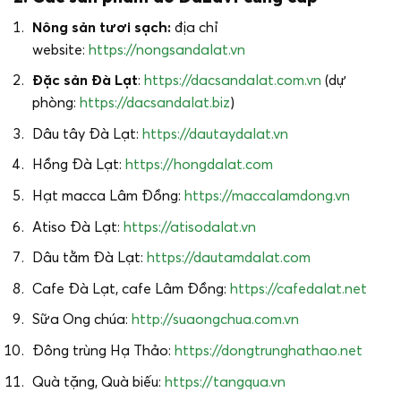
Nông sản tươi sạch:
địa chỉ
website:
https://nongsandalat.vn
Đặc sản Đà Lạt
:
https://dacsandalat.com.vn
(dự
phòng:
https://dacsandalat.biz
)
Dâu tây Đà Lạt:
https://dautaydalat.vn
Hồng Đà Lạt:
https://hongdalat.com
Hạt macca Lâm Đồng:
https://maccalamdong.vn
Atiso Đà Lạt:
https://atisodalat.vn
Dâu tằm Đà Lạt:
https://dautamdalat.com
Cafe Đà Lạt, cafe Lâm Đồng:
https://cafedalat.net
Sữa Ong chúa:
http://suaongchua.com.vn
Đông trùng Hạ Thảo:
https://dongtrunghathao.net
Quà tặng, Quà biếu:
https://tangqua.vn