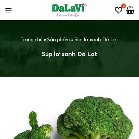
Bỏ
0
qua
nội
dung
Trang chủ
»
Sản phẩm
»
Súp lơ xanh Đà Lạt
Súp lơ xanh Đà Lạt