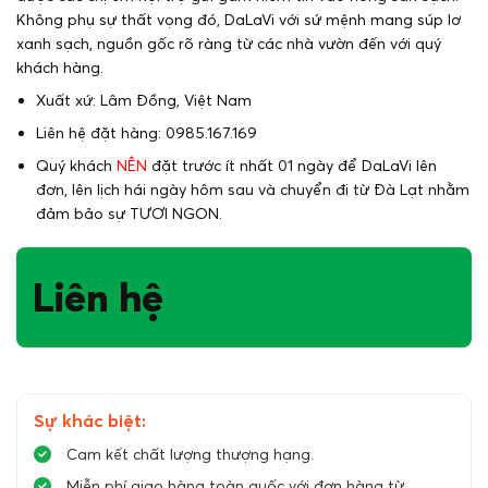
Không phụ sự thất vọng đó, DaLaVi với sứ mệnh mang súp lơ
xanh sạch, nguồn gốc rõ ràng từ các nhà vườn đến với quý
khách hàng.
Xuất xứ: Lâm Đồng, Việt Nam
Liên hệ đặt hàng: 0985.167.169
Quý khách
NÊN
đặt trước ít nhất 01 ngày để DaLaVi lên
đơn, lên lịch hái ngày hôm sau và chuyển đi từ Đà Lạt nhằm
đảm bảo sự TƯƠI NGON.
Liên hệ
Sự khác biệt:
Cam kết chất lượng thượng hạng.
Miễn phí giao hàng toàn quốc với đơn hàng từ