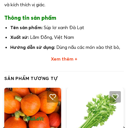
và kích thích vị giác.
Thông tin sản phẩm
Tên sản phẩm:
Súp lơ xanh Đà Lạt
Xuất xứ:
Lâm Đồng, Việt Nam
Hướng dẫn sử dụng:
Dùng nấu các món xào thịt bò,
hấp, luộc, các món súp,…
Xem thêm +
Lưu ý:
Sản phẩm được gửi từ Đà Lạt, chưa bao gồm
phí vận chuyển. Quý khách đặt hàng vui lòng liên hệ
SẢN PHẨM TƯƠNG TỰ
hotline 0914.107.107
Quý khách
NÊN
đặt trước ít nhất 01 ngày để DaLaVi
lên đơn, lên lịch hái ngày hôm sau và chuyển đi từ Đà
Lạt nhằm đảm bảo sự TƯƠI NGON.