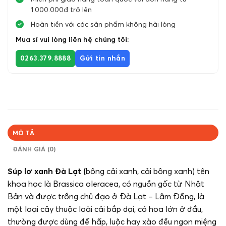
1.000.000đ trở lên
Hoàn tiền với các sản phẩm không hài lòng
Mua sỉ vui lòng liên hệ chúng tôi:
0263.379.8888
Gửi tin nhắn
MÔ TẢ
ĐÁNH GIÁ (0)
Súp lơ xanh Đà Lạt (
bông cải xanh, cải bông xanh) tên
khoa học là Brassica oleracea, có nguồn gốc từ Nhật
Bản và được trồng chủ đạo ở Đà Lạt – Lâm Đồng, là
một loại cây thuộc loài cải bắp dại, có hoa lớn ở đầu,
thường được dùng để hấp, luộc hay xào đều ngon miệng