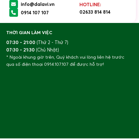
info@dalavi.vn
HOTLINE:
02633 814 814
0914 107 107
THỜI GIAN LÀM VIỆC
07:30 - 21:00
(Thứ 2 - Thứ 7)
07:30 - 21:30
(Chủ Nhật)
* Ngoài khung giờ trên, Quý khách vui lòng liên hệ trước
qua số điện thoại
0914.107.107
để được hỗ trợ!
Cách nhận biết súp lơ Đà Lạt và súp lơ Trung Quốc.
Công dụng của Súp lơ xanh Đà Lạt
Chứa nhiều vitamin, khoáng chất và các hợp chất
sinh học: