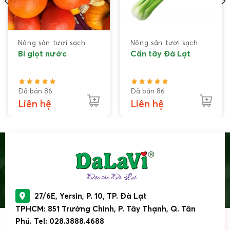
Nông sản tươi sạch
Nông sản tươi sạch
Bí giọt nước
Cần tây Đà Lạt
Đã bán 86
Đã bán 86
Liên hệ
Liên hệ
27/6E, Yersin, P. 10, TP. Đà Lạt
Súp lơ xanh Đà Lạt hay còn gọi là bông cải xanh.
TPHCM: 851 Trường Chinh, P. Tây Thạnh, Q. Tân
Phú. Tel: 028.3888.4688