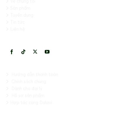
Về chúng tôi
Sản phẩm
Tuyển dụng
Tin tức
Liên hệ
KẾT NỐI VỚI CHÚNG TÔI
THÔNG TIN HỮU ÍCH
Hướng dẫn thanh toán
Chính sách chung
Dành cho đại lý
Hồ sơ sản phẩm
Hợp tác cùng Dalavi
FANPAGE