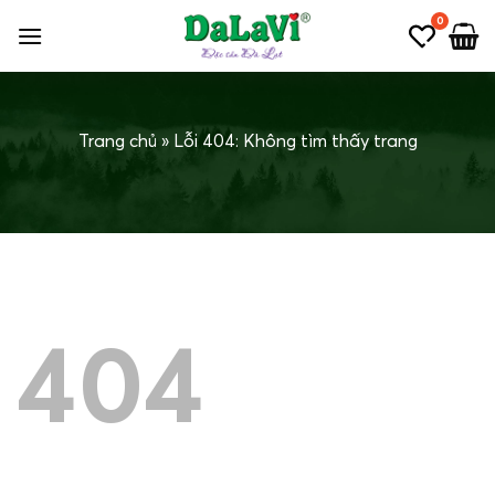
Bỏ
0
qua
nội
dung
Trang chủ
»
Lỗi 404: Không tìm thấy trang
404