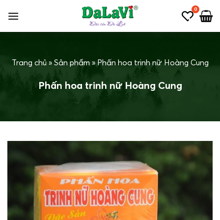
Bỏ
0
qua
nội
dung
Trang chủ
»
Sản phẩm
»
Phấn hoa trinh nữ Hoàng Cung
Phấn hoa trinh nữ Hoàng Cung