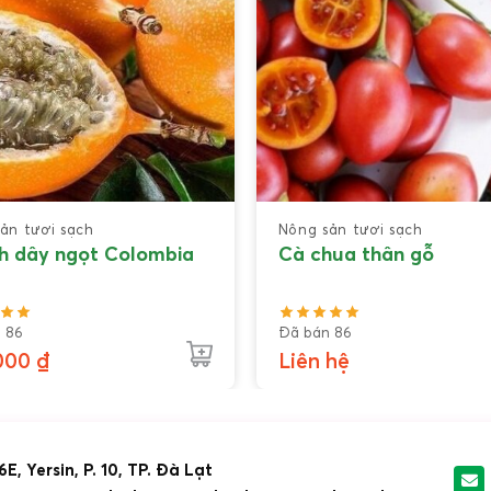
ản tươi sạch
Nông sản tươi sạch
h dây ngọt Colombia
Cà chua thân gỗ
 86
Đã bán 86
000
₫
Liên hệ
6E, Yersin, P. 10, TP. Đà Lạt