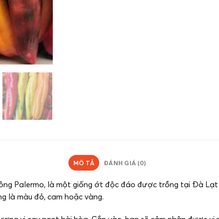
MÔ TẢ
ĐÁNH GIÁ (0)
ông Palermo, là một giống ớt độc đáo được trồng tại Đà Lạt 
ng là màu đỏ, cam hoặc vàng.
ương vị cay ngọt hài hòa. Cắn vào, bạn sẽ cảm nhận được vị 