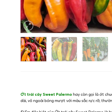
Ớt trái cây Sweet Palermo
hay còn gọi là ớt chu
dài, vỏ ngoài bóng mượt với màu sắc rực rỡ, thườ
Điểm đặc biệt của Ớt trái cây Sweet Palermo là h