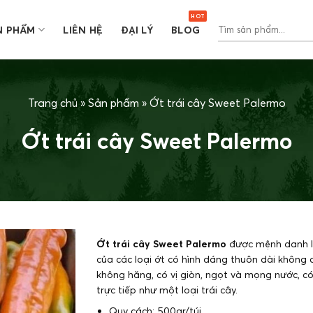
Tìm
N PHẨM
LIÊN HỆ
ĐẠI LÝ
BLOG
kiếm:
Trang chủ
»
Sản phẩm
»
Ớt trái cây Sweet Palermo
Ớt trái cây Sweet Palermo
Ớt trái cây Sweet Palermo
được mệnh danh l
của các loại ớt có hình dáng thuôn dài không 
không hăng, có vị giòn, ngọt và mọng nước, c
trực tiếp như một loại trái cây.
Quy cách: 500gr/túi