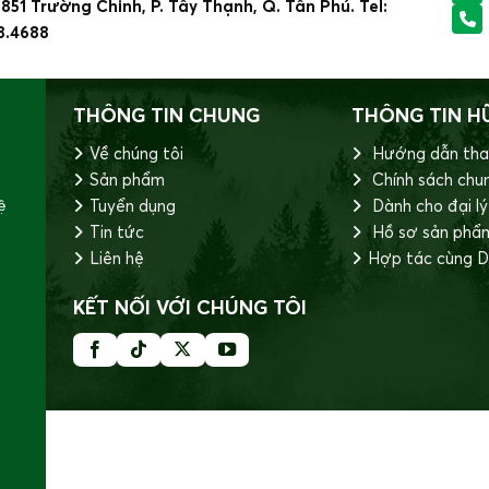
51 Trường Chinh, P. Tây Thạnh, Q. Tân Phú. Tel:
8.4688
THÔNG TIN CHUNG
THÔNG TIN H
Về chúng tôi
Hướng dẫn tha
Sản phẩm
Chính sách chu
ệ
Tuyển dụng
Dành cho đại lý
Tin tức
Hồ sơ sản phẩ
Liên hệ
Hợp tác cùng D
KẾT NỐI VỚI CHÚNG TÔI
hạt bên trong và phần hạt chủ yếu tập trung ở phần trên cùn
à bạn có thể nhanh chóng chuyển sang các bước chế biến ti