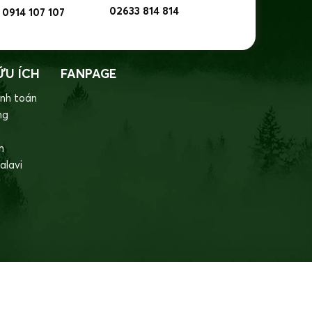
02633 814 814
0914 107 107
ỮU ÍCH
FANPAGE
nh toán
ng
m
alavi
g gần cuống ớt. Nhờ ưu điểm này mà việc sơ chế ớt
ếp theo của món ăn như món salad hoặc nước ép…