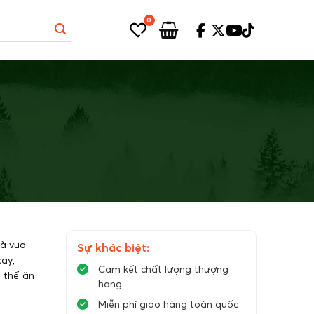
0
à vua
Sự khác biệt:
cay,
Cam kết chất lượng thượng
ó thể ăn
hạng.
Miễn phí giao hàng toàn quốc