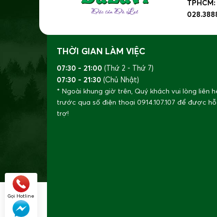
TPHCM: 8
028.388
THỜI GIAN LÀM VIỆC
07:30 - 21:00
(Thứ 2 - Thứ 7)
07:30 - 21:30
(Chủ Nhật)
* Ngoài khung giờ trên, Quý khách vui lòng liên h
trước qua số điện thoại
0914.107.107
để được hỗ
trợ!
Gọi Hotline
Ớt trái cây Sweet Palermo
có đặc điểm có rất ít 
Sweet Palermo rất nhanh và dễ dàng. Có nghĩa l