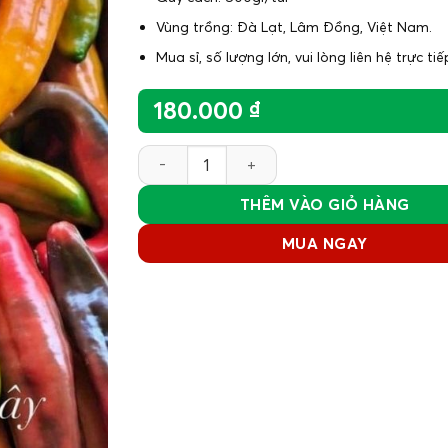
Vùng trồng: Đà Lạt, Lâm Đồng, Việt Nam.
Mua sỉ, số lượng lớn, vui lòng liên hệ trực tiế
180.000
₫
Ớt trái cây Sweet Palermo số lượng
THÊM VÀO GIỎ HÀNG
MUA NGAY