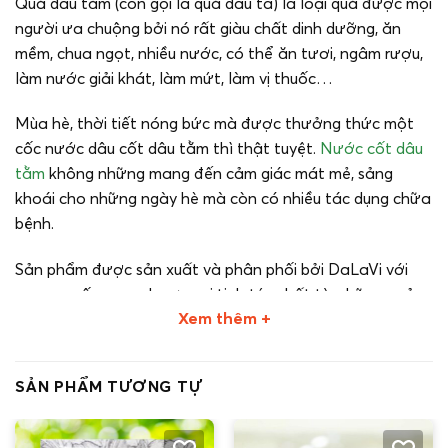
Quả dâu tằm (còn gọi là quả dâu ta) là loại quả được mọi
người ưa chuộng bởi nó rất giàu chất dinh dưỡng, ăn
mềm, chua ngọt, nhiều nước, có thể ăn tươi, ngâm rượu,
làm nước giải khát, làm mứt, làm vị thuốc…
Mùa hè, thời tiết nóng bức mà được thưởng thức một
cốc nước dâu cốt dâu tằm thì thật tuyệt.
Nước cốt dâu
tằm
không những mang đến cảm giác mát mẻ, sảng
khoái cho những ngày hè mà còn có nhiều tác dụng chữa
bệnh.
Sản phẩm được sản xuất và phân phối bởi DaLaVi với
mong muốn mang hương vị tinh túy nhất từ những quả
Xem thêm +
dâu tằm được chọn lựa kỹ càng đến với người sử dụng.
Chai 350ml, giá bán lẻ: 45.000đ
SẢN PHẨM TƯƠNG TỰ
Hạn sử dụng: 12 tháng kể từ ngày sản xuất.
Số mã vạch: 8938509921361