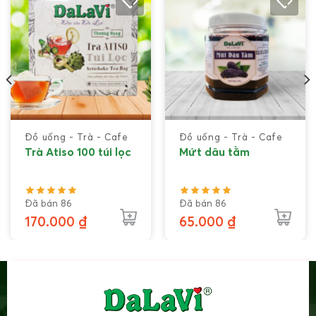
Số GCN CSĐĐKATTP: ĐGR112/2024/NNPTNT-LĐ
Xuất xứ: Lâm Đồng, Việt Nam.
Đồ uống - Trà - Cafe
Đồ uống - Trà - Cafe
Trà Atiso 100 túi lọc
Mứt dâu tằm
Đã bán 86
Đã bán 86
170.000
₫
65.000
₫