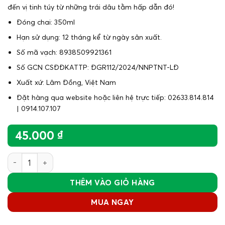
đến vị tinh túy từ những trái dâu tằm hấp dẫn đó!
Đóng chai: 350ml
Hạn sử dụng: 12 tháng kể từ ngày sản xuất.
Số mã vạch: 8938509921361
Số GCN CSĐĐKATTP: ĐGR112/2024/NNPTNT-LĐ
Xuất xứ: Lâm Đồng, Việt Nam
Đặt hàng qua website hoặc liên hệ trực tiếp: 02633.814.814
| 0914.107.107
45.000
₫
Nước cốt dâu tằm (350ml) số lượng
THÊM VÀO GIỎ HÀNG
MUA NGAY