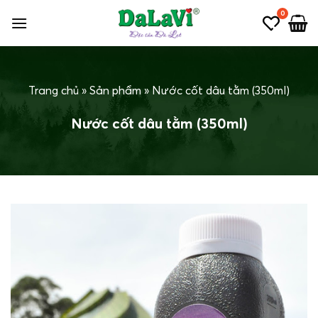
Bỏ
0
qua
nội
dung
Trang chủ
»
Sản phẩm
»
Nước cốt dâu tằm (350ml)
Nước cốt dâu tằm (350ml)