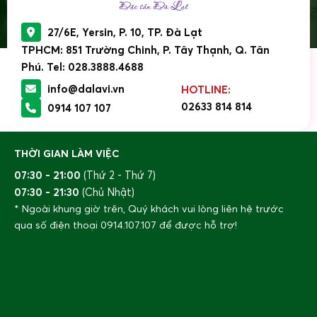
27/6E, Yersin, P. 10, TP. Đà Lạt
TPHCM: 851 Trường Chinh, P. Tây Thạnh, Q. Tân
Phú. Tel: 028.3888.4688
info@dalavi.vn
HOTLINE:
02633 814 814
0914 107 107
Nước cốt dâu tằm DaLaVi. Đóng chai: 350ml
THỜI GIAN LÀM VIỆC
07:30 - 21:00
(Thứ 2 - Thứ 7)
Hướng dẫn sử dụng và bảo quản
07:30 - 21:30
(Chủ Nhật)
Hướng dẫn sử dụng:
pha loãng với nước sôi để nguội
* Ngoài khung giờ trên, Quý khách vui lòng liên hệ trước
hoặc thêm đá tùy thích, dùng làm thức uống giải khát.
qua số điện thoại
0914.107.107
để được hỗ trợ!
Lưu ý: nên pha theo tỉ lệ 1:3 (1 phần nước cốt dâu tây,
3 phần nước)
Đối tượng áp dụng
: dùng cho mọi đối tượng
Hướng dẫn bảo quản:
để nơi khô ráo, thoáng mát,