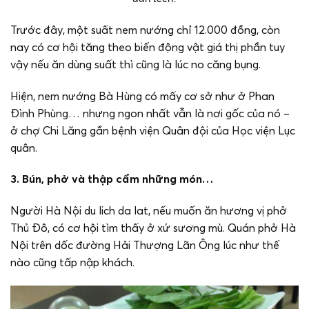
Trước đây, một suất nem nướng chỉ 12.000 đồng, còn
nay có cơ hội tăng theo biến động vật giá thị phần tuy
vậy nếu ăn dùng suất thì cũng là lúc no căng bụng.
Hiện, nem nướng Bà Hùng có mấy cơ sở như ở Phan
Đình Phùng… nhưng ngon nhất vẫn là nơi gốc của nó –
ở chợ Chi Lăng gần bệnh viện Quân đội của Học viện Lục
quân.
3. Bún, phở và thập cẩm những món…
Người Hà Nội du lich da lat, nếu muốn ăn hương vị phở
Thủ Đô, có cơ hội tìm thấy ở xứ sương mù. Quán phở Hà
Nội trên dốc đường Hải Thượng Lãn Ông lúc như thế
nào cũng tấp nập khách.