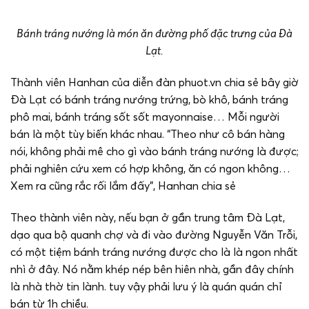
Bánh tráng nướng là món ăn đường phố đặc trưng của Đà
Lạt.
Thành viên Hanhan của diễn đàn phuot.vn chia sẻ bây giờ
Đà Lạt có bánh tráng nướng trứng, bò khô, bánh tráng
phô mai, bánh tráng sốt sốt mayonnaise… Mỗi người
bán là một tùy biến khác nhau. “Theo như cô bán hàng
nói, không phải mê cho gì vào bánh tráng nướng là được;
phải nghiên cứu xem có hợp không, ăn có ngon không…
Xem ra cũng rắc rối lắm đấy”, Hanhan chia sẻ
Theo thành viên này, nếu bạn ở gần trung tâm Đà Lạt,
dạo qua bộ quanh chợ và đi vào đường Nguyễn Văn Trỗi,
có một tiệm bánh tráng nướng được cho là là ngon nhất
nhì ở đây. Nó nằm khép nép bên hiên nhà, gần đây chính
là nhà thờ tin lành. tuy vậy phải lưu ý là quán quán chỉ
bán từ 1h chiều.