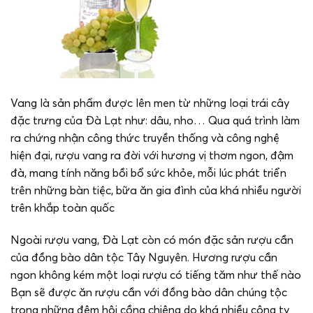
Vang là sản phẩm được lên men từ những loại trái cây
đặc trưng của Đà Lạt như: dâu, nho… Qua quá trình làm
ra chứng nhận công thức truyền thống và công nghệ
hiện đại, rượu vang ra đời với hương vị thơm ngon, đậm
đà, mang tính năng bồi bổ sức khỏe, mỗi lúc phát triển
trên những bàn tiệc, bữa ăn gia đình của khá nhiều người
trên khắp toàn quốc
Ngoài rượu vang, Đà Lạt còn có món đặc sản rượu cần
của đồng bào dân tộc Tây Nguyên. Hương rượu cần
ngon không kém một loại rượu có tiếng tăm như thế nào
Bạn sẽ được ăn rượu cần với đồng bào dân chúng tộc
trong những đêm hội cồng chiêng do khá nhiều công ty