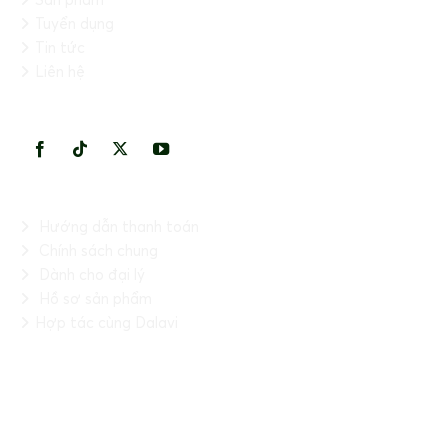
Tuyển dụng
Tin tức
Liên hệ
KẾT NỐI VỚI CHÚNG TÔI
THÔNG TIN HỮU ÍCH
Hướng dẫn thanh toán
Chính sách chung
Dành cho đại lý
Hồ sơ sản phẩm
Hợp tác cùng Dalavi
FANPAGE