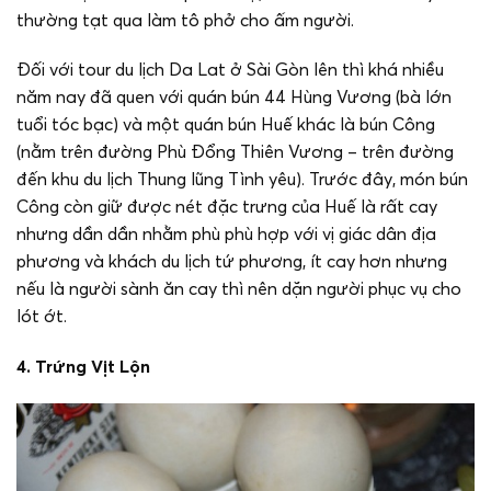
thường tạt qua làm tô phở cho ấm người.
Đối với tour du lịch Da Lat ở Sài Gòn lên thì khá nhiều
năm nay đã quen với quán bún 44 Hùng Vương (bà lớn
tuổi tóc bạc) và một quán bún Huế khác là bún Công
(nằm trên đường Phù Ðổng Thiên Vương – trên đường
đến khu du lịch Thung lũng Tình yêu). Trước đây, món bún
Công còn giữ được nét đặc trưng của Huế là rất cay
nhưng dần dần nhằm phù phù hợp với vị giác dân địa
phương và khách du lịch tứ phương, ít cay hơn nhưng
nếu là người sành ăn cay thì nên dặn người phục vụ cho
lót ớt.
4. Trứng Vịt Lộn