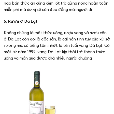
nào bán thức ăn cũng kèm lót trà gừng nóng hoàn toàn
miễn phí mà dư vị sẽ còn đeo đẳng mãi người đi.
5. Rượu ở Đà Lạt
Không những là một thức uống, rượu vang và rượu cần
ở Đà Lạt còn gọi là đặc sản, là cái hồn tinh túy của xứ sở
sương mù. có tiếng tăm nhứt là tên tuổi vang Đà Lạt. Có
mặt từ năm 1999, vang Đà Lạt kịp thời trở thành thức
uống và món quà được khá nhiều người chuộng