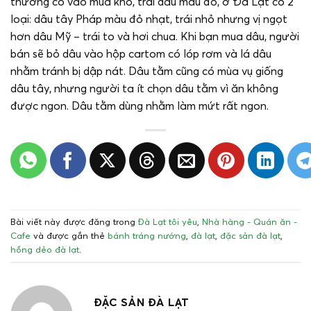
thường có vào mùa khô, trái dâu màu đỏ, ở Đà Lạt có 2
loại: dâu tây Pháp màu đỏ nhạt, trái nhỏ nhưng vị ngọt
hơn dâu Mỹ – trái to và hơi chua. Khi bạn mua dâu, người
bán sẽ bỏ dâu vào hộp cartom có lóp rơm và lá dâu
nhằm tránh bị dập nát. Dâu tằm cũng có mùa vụ giống
dâu tây, nhưng người ta ít chọn dâu tằm vì ăn không
được ngon. Dâu tằm dùng nhằm làm mứt rất ngon.
Bài viết này được đăng trong
Đà Lạt tôi yêu
,
Nhà hàng - Quán ăn -
Cafe
và được gắn thẻ
bánh tráng nướng
,
đà lạt
,
đặc sản đà lạt
,
hồng dẻo đà lạt
.
ĐẶC SẢN ĐÀ LẠT