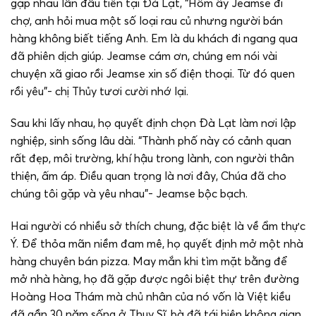
gặp nhau lần đầu tiên tại Đà Lạt, “Hôm ấy Jeamse đi
chợ, anh hỏi mua một số loại rau củ nhưng người bán
hàng không biết tiếng Anh. Em là du khách đi ngang qua
đã phiên dịch giúp. Jeamse cám ơn, chúng em nói vài
chuyện xã giao rồi Jeamse xin số điện thoại. Từ đó quen
rồi yêu”- chị Thủy tươi cười nhớ lại.
Sau khi lấy nhau, họ quyết định chọn Đà Lạt làm nơi lập
nghiệp, sinh sống lâu dài. “Thành phố này có cảnh quan
rất đẹp, môi trường, khí hậu trong lành, con người thân
thiện, ấm áp. Điều quan trọng là nơi đây, Chúa đã cho
chúng tôi gặp và yêu nhau”- Jeamse bộc bạch.
Hai người có nhiều sở thích chung, đặc biệt là về ẩm thực
Ý. Để thỏa mãn niềm đam mê, họ quyết định mở một nhà
hàng chuyên bán pizza. May mắn khi tìm mặt bằng để
mở nhà hàng, họ đã gặp được ngôi biệt thự trên đường
Hoàng Hoa Thám mà chủ nhân của nó vốn là Việt kiều
đã gần 30 năm sống ở Thụy Sĩ, bà đã tái hiện không gian