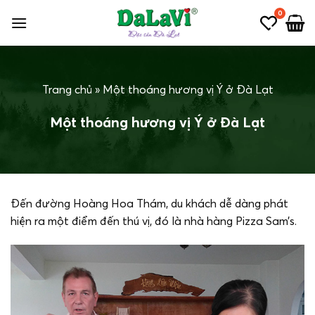
Bỏ
0
qua
nội
dung
Trang chủ
»
Một thoáng hương vị Ý ở Đà Lạt
Một thoáng hương vị Ý ở Đà Lạt
Đến đường Hoàng Hoa Thám, du khách dễ dàng phát
hiện ra một điểm đến thú vị, đó là nhà hàng Pizza Sam’s.