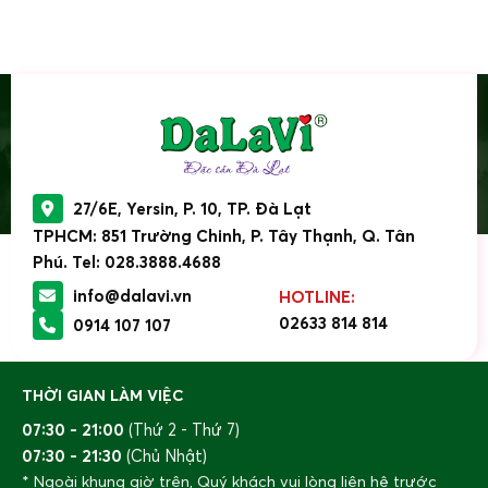
27/6E, Yersin, P. 10, TP. Đà Lạt
TPHCM: 851 Trường Chinh, P. Tây Thạnh, Q. Tân
Phú. Tel: 028.3888.4688
info@dalavi.vn
HOTLINE:
02633 814 814
0914 107 107
THỜI GIAN LÀM VIỆC
07:30 - 21:00
(Thứ 2 - Thứ 7)
07:30 - 21:30
(Chủ Nhật)
* Ngoài khung giờ trên, Quý khách vui lòng liên hệ trước