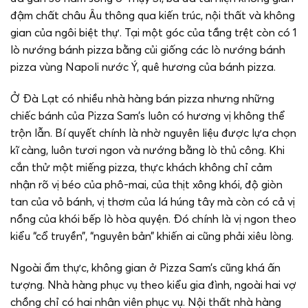
đậm chất châu Âu thông qua kiến trúc, nội thất và không
gian của ngôi biệt thự. Tại một góc của tầng trệt còn có 1
lò nướng bánh pizza bằng củi giống các lò nướng bánh
pizza vùng Napoli nước Ý, quê hương của bánh pizza.
Ở Đà Lạt có nhiều nhà hàng bán pizza nhưng những
chiếc bánh của Pizza Sam’s luôn có hương vị không thể
trộn lẫn. Bí quyết chính là nhờ nguyên liệu được lựa chọn
kĩ càng, luôn tươi ngon và nướng bằng lò thủ công. Khi
cắn thử một miếng pizza, thực khách không chỉ cảm
nhận rõ vị béo của phô-mai, của thịt xông khói, độ giòn
tan của vỏ bánh, vị thơm của lá húng tây mà còn có cả vị
nồng của khói bếp lò hòa quyện. Đó chính là vị ngon theo
kiểu “cổ truyền”, “nguyên bản” khiến ai cũng phải xiêu lòng.
Ngoài ẩm thực, không gian ở Pizza Sam’s cũng khá ấn
tượng. Nhà hàng phục vụ theo kiểu gia đình, ngoài hai vợ
chồng chỉ có hai nhân viên phục vụ. Nội thất nhà hàng