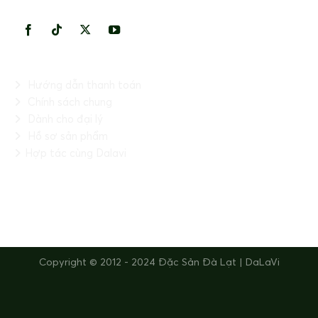
KẾT NỐI VỚI CHÚNG TÔI
THÔNG TIN HỮU ÍCH
Hướng dẫn thanh toán
Chính sách chung
Dành cho đại lý
Hồ sơ sản phẩm
Hợp tác cùng Dalavi
FANPAGE
Copyright © 2012 - 2024 Đặc Sản Đà Lạt | DaLaVi