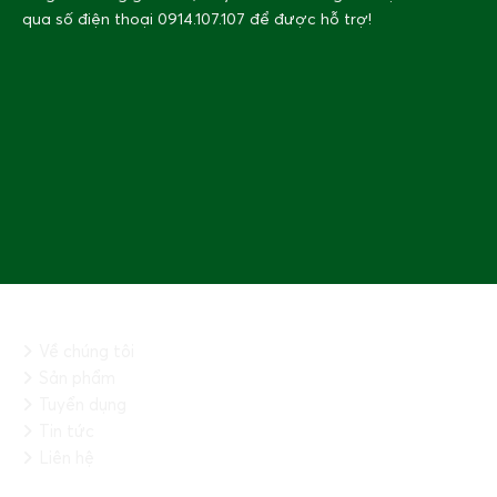
qua số điện thoại
0914.107.107
để được hỗ trợ!
THÔNG TIN CHUNG
Về chúng tôi
Sản phẩm
Tuyển dụng
Tin tức
Liên hệ