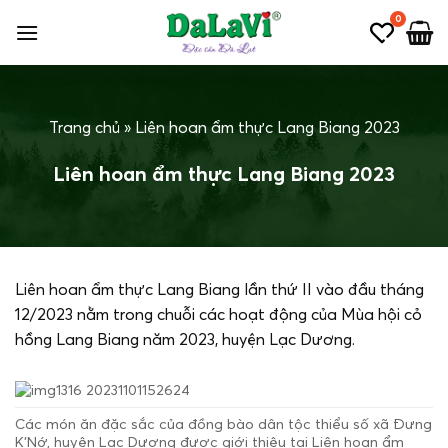
Bỏ
0
qua
nội
dung
Trang chủ
»
Liên hoan ẩm thực Lang Biang 2023
Liên hoan ẩm thực Lang Biang 2023
Liên hoan ẩm thực Lang Biang lần thứ II vào đầu tháng
12/2023 nằm trong chuỗi các hoạt động của Mùa hội cỏ
hồng Lang Biang năm 2023, huyện Lạc Dương.
Các món ăn đặc sắc của đồng bào dân tộc thiểu số xã Đưng
K’Nớ, huyện Lạc Dương được giới thiệu tại Liên hoan ẩm