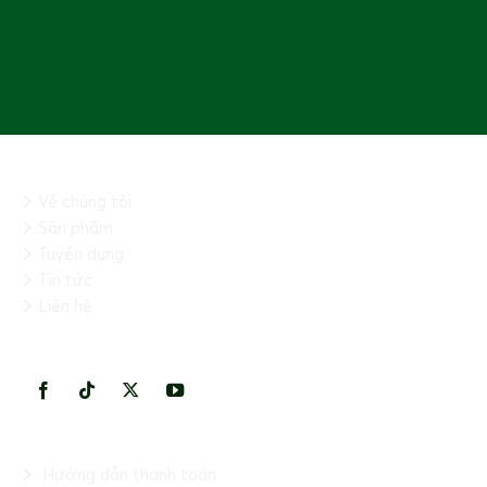
THÔNG TIN CHUNG
Về chúng tôi
Sản phẩm
Tuyển dụng
Tin tức
Liên hệ
KẾT NỐI VỚI CHÚNG TÔI
THÔNG TIN HỮU ÍCH
Hướng dẫn thanh toán