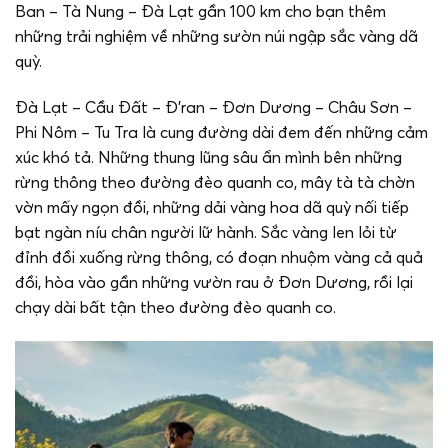
Ban – Tà Nung – Đà Lạt gần 100 km cho bạn thêm
những trải nghiệm về những sườn núi ngập sắc vàng dã
quỳ.
Đà Lạt – Cầu Đất – Đ’ran – Đơn Dương – Châu Sơn –
Phi Nôm – Tu Tra là cung đường dài đem đến những cảm
xúc khó tả. Những thung lũng sâu ẩn mình bên những
rừng thông theo đường đèo quanh co, mây tà tà chờn
vờn mấy ngọn đồi, những dải vàng hoa dã quỳ nối tiếp
bạt ngàn níu chân người lữ hành. Sắc vàng len lỏi từ
đỉnh đồi xuống rừng thông, có đoạn nhuộm vàng cả quả
đồi, hòa vào gần những vườn rau ở Đơn Dương, rồi lại
chạy dài bất tận theo đường đèo quanh co.