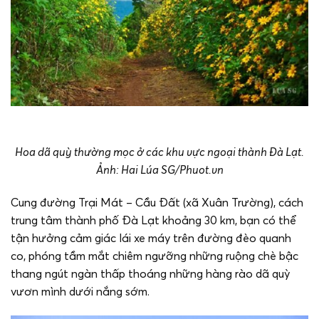
Hoa dã quỳ thường mọc ở các khu vực ngoại thành Đà Lạt.
Ảnh: Hai Lúa SG/Phuot.vn
Cung đường Trại Mát – Cầu Đất (xã Xuân Trường), cách
trung tâm thành phố Đà Lạt khoảng 30 km, bạn có thể
tận hưởng cảm giác lái xe máy trên đường đèo quanh
co, phóng tầm mắt chiêm ngưỡng những ruộng chè bậc
thang ngút ngàn thấp thoáng những hàng rào dã quỳ
vươn mình dưới nắng sớm.