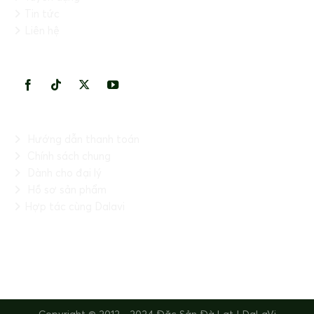
Tin tức
Liên hệ
KẾT NỐI VỚI CHÚNG TÔI
THÔNG TIN HỮU ÍCH
Hướng dẫn thanh toán
Chính sách chung
Dành cho đại lý
Hồ sơ sản phẩm
Hợp tác cùng Dalavi
FANPAGE