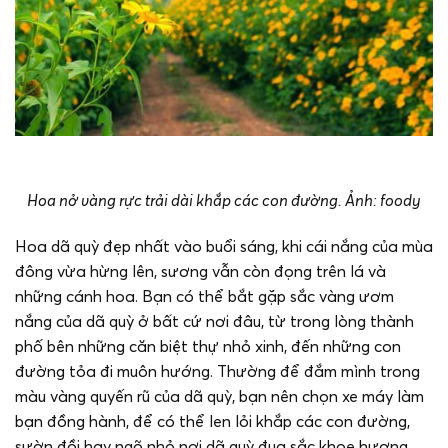
Hoa nở vàng rực trải dài khắp các con đường. Ảnh: foody
Hoa dã quỳ đẹp nhất vào buổi sáng, khi cái nắng của mùa
đông vừa hừng lên, sương vẫn còn đọng trên lá và
những cánh hoa. Bạn có thể bắt gặp sắc vàng ươm
nắng của dã quỳ ở bất cứ nơi đâu, từ trong lòng thành
phố bên những căn biệt thự nhỏ xinh, đến những con
đường tỏa đi muôn hướng. Thường để đắm mình trong
màu vàng quyến rũ của dã quỳ, bạn nên chọn xe máy làm
bạn đồng hành, để có thể len lỏi khắp các con đường,
sườn đồi hay ngõ nhỏ nơi dã quỳ đua sắc khoe hương.