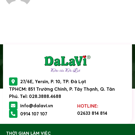
27/6E, Yersin, P. 10, TP. Đà Lạt
TPHCM: 851 Trường Chinh, P. Tây Thạnh, Q. Tân
Phú. Tel: 028.3888.4688
info@dalavi.vn
HOTLINE:
02633 814 814
0914 107 107
THỜI GIAN LÀM VIỆC