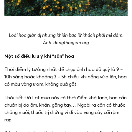
Loài hoa giản dị nhưng khiến bao lữ khách phải mê đắm.
Ảnh: dongthoigian.org
Một số điều lưu ý khi “săn” hoa
Thời điểm lý tưởng nhất để chụp ảnh hoa dã quỳ là 9 –
10h sáng hoặc khoảng 3 – 5h chiều, khi nắng vừa lên, hoa
có màu vàng ươm, không quá gắt.
Thời tiết Đà Lạt mùa này có thời điểm khá lạnh, bạn cần
chuẩn bị áo ấm, khăn, găng tay… Ngoài ra cần có thuốc
chống muỗi, thuốc trị dị ứng vì đi vào vùng cây cối rậm
rạp.