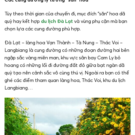
Tùy theo thời gian của chuyến đi, mục đích “săn” hoa dã
quỳ hay kết hợp
du lịch Đà Lạt
và vùng phụ cận mà bạn
chọn lựa các cung đường phù hợp.
Đà Lạt – làng hoa Vạn Thành – Tà Nung – Thác Voi –
Langbiang là cung đường có những đoạn đường hai bên
ngập sắc vàng miên man, khu vực sân bay Cam Ly bỏ
hoang có những lối đi đường đất đỏ giữa bạt ngàn dã
quỳ tạo nên cảnh sắc vô cùng thú vị. Ngoài ra bạn có thể
ghé các điểm tham quan làng hoa, Thác Voi, khu du lịch
Langbiang…