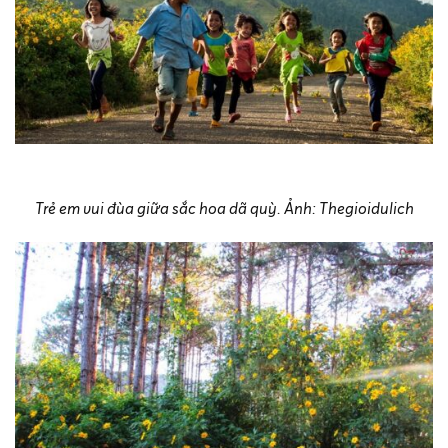
Trẻ em vui đùa giữa sắc hoa dã quỳ. Ảnh: Thegioidulich