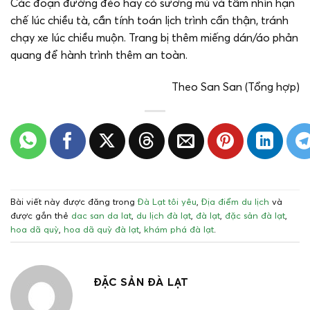
Các đoạn đường đèo hay có sương mù và tầm nhìn hạn
chế lúc chiều tà, cần tính toán lịch trình cẩn thận, tránh
chạy xe lúc chiều muộn. Trang bị thêm miếng dán/áo phản
quang để hành trình thêm an toàn.
Theo San San (Tổng hợp)
Bài viết này được đăng trong
Đà Lạt tôi yêu
,
Địa điểm du lịch
và
được gắn thẻ
dac san da lat
,
du lịch đà lạt
,
đà lạt
,
đặc sản đà lạt
,
hoa dã quỳ
,
hoa dã quỳ đà lạt
,
khám phá đà lạt
.
ĐẶC SẢN ĐÀ LẠT