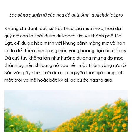
Sắc vàng quyến rũ của hoa dã quỳ. Ảnh: dulichdalat.pro
Không chỉ đánh dấu sự kết thúc của mùa mưa, hoa dã
quỳ nở còn là thời điểm du khách tìm về thành phố Đà
Lạt, để được hòa mình với khung cảnh mộng mơ và hơn
cả là để đắm chìm trong màu vàng hoang dại của dã quỳ.
Dã quỳ tuy không lớn như hướng dương nhưng do mọc
thành bụi nên khi bung nở tạo nên một thảm vàng rực rỡ.
Sắc vàng ấy như sưởi ấm cao nguyên lạnh giá cùng ánh
mặt trời và mê hoặc bất kỳ ai lạc bước ngang qua.