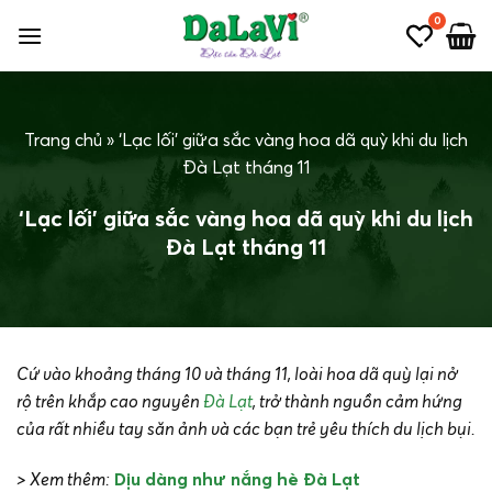
Bỏ
0
qua
nội
dung
Trang chủ
»
‘Lạc lối’ giữa sắc vàng hoa dã quỳ khi du lịch
Đà Lạt tháng 11
‘Lạc lối’ giữa sắc vàng hoa dã quỳ khi du lịch
Đà Lạt tháng 11
Cứ vào khoảng tháng 10 và tháng 11, loài hoa dã quỳ lại nở
rộ trên khắp cao nguyên
Đà Lạt
, trở thành nguồn cảm hứng
của rất nhiều tay săn ảnh và các bạn trẻ yêu thích du lịch bụi.
> Xem thêm:
Dịu dàng như nắng hè Đà Lạt