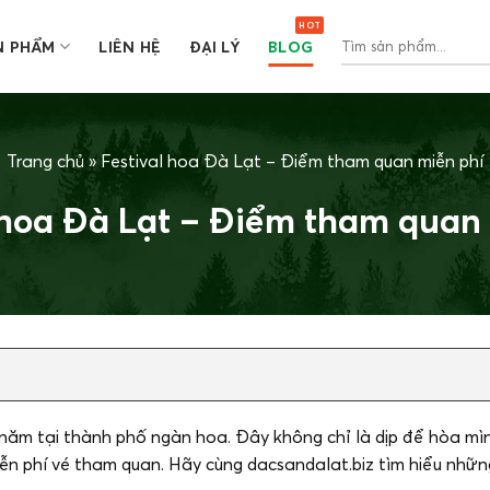
Tìm
N PHẨM
LIÊN HỆ
ĐẠI LÝ
BLOG
kiếm:
Trang chủ
»
Festival hoa Đà Lạt – Điểm tham quan miễn phí
 hoa Đà Lạt – Điểm tham quan
t năm tại thành phố ngàn hoa. Đây không chỉ là dịp để hòa mì
miễn phí vé tham quan. Hãy cùng dacsandalat.biz tìm hiểu nhữ