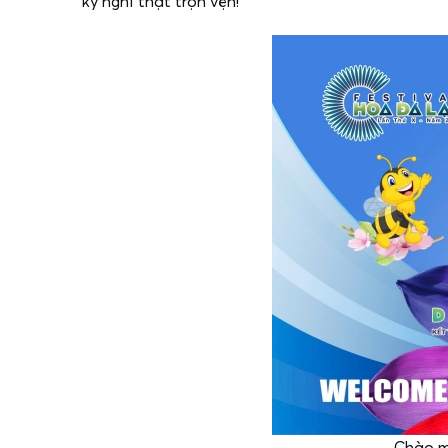
kỳ nghỉ thật trọn vẹn!
Chào mừ