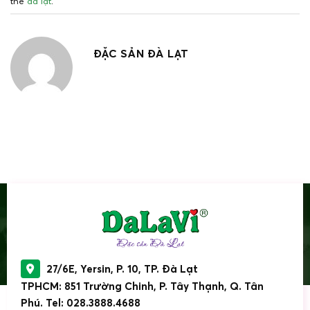
thẻ
đà lạt
.
ĐẶC SẢN ĐÀ LẠT
27/6E, Yersin, P. 10, TP. Đà Lạt
TPHCM: 851 Trường Chinh, P. Tây Thạnh, Q. Tân
Phú. Tel: 028.3888.4688