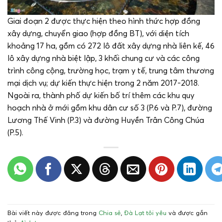
Giai đoạn 2 được thực hiện theo hình thức hợp đồng
xây dựng, chuyển giao (hợp đồng BT), với diện tích
khoảng 17 ha, gồm có 272 lô đất xây dựng nhà liên kế, 46
lô xây dựng nhà biệt lập, 3 khối chung cư và các công
trình công cộng, trường học, trạm y tế, trung tâm thương
mại dịch vụ; dự kiến thực hiện trong 2 năm 2017-2018.
Ngoài ra, thành phố dự kiến bố trí thêm các khu quy
hoạch nhà ở mới gồm khu dân cư số 3 (P.6 và P.7), đường
Lương Thế Vinh (P.3) và đường Huyền Trân Công Chúa
(P.5).
Bài viết này được đăng trong
Chia sẻ
,
Đà Lạt tôi yêu
và được gắn