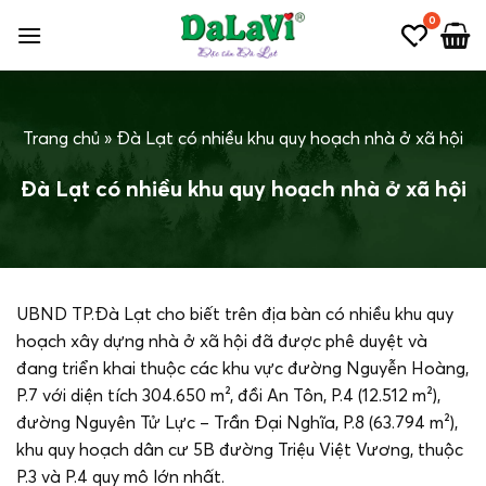
Bỏ
0
qua
nội
dung
Trang chủ
»
Đà Lạt có nhiều khu quy hoạch nhà ở xã hội
Đà Lạt có nhiều khu quy hoạch nhà ở xã hội
UBND TP.Đà Lạt cho biết trên địa bàn có nhiều khu quy
hoạch xây dựng nhà ở xã hội đã được phê duyệt và
đang triển khai thuộc các khu vực đường Nguyễn Hoàng,
P.7 với diện tích 304.650 m², đồi An Tôn, P.4 (12.512 m²),
đường Nguyên Tử Lực – Trần Đại Nghĩa, P.8 (63.794 m²),
khu quy hoạch dân cư 5B đường Triệu Việt Vương, thuộc
P.3 và P.4 quy mô lớn nhất.