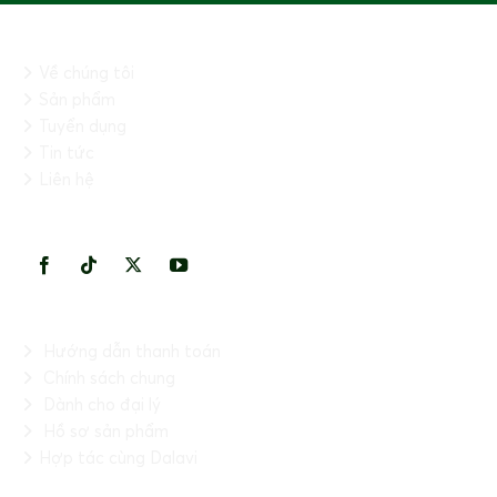
THÔNG TIN CHUNG
Về chúng tôi
Sản phẩm
Tuyển dụng
Tin tức
Liên hệ
KẾT NỐI VỚI CHÚNG TÔI
THÔNG TIN HỮU ÍCH
Hướng dẫn thanh toán
Chính sách chung
Dành cho đại lý
Hồ sơ sản phẩm
Hợp tác cùng Dalavi