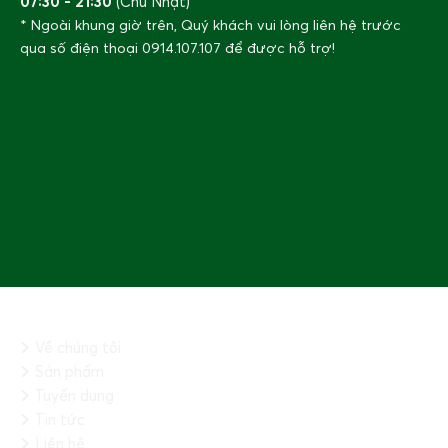
07:30 - 21:30
(Chủ Nhật)
* Ngoài khung giờ trên, Quý khách vui lòng liên hệ trước
qua số điện thoại
0914.107.107
để được hỗ trợ!
THÔNG TIN CHUNG
Về chúng tôi
Sản phẩm
Tuyển dụng
Tin tức
Liên hệ