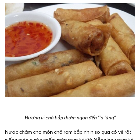
Hương vị chả bắp thơm ngon đến “lạ lùng”
Nước chấm cho món chả ram bắp nhìn sơ qua có vẻ rất
giống món nước chấm món nem lụi Đà Nẵng hay nem lụi