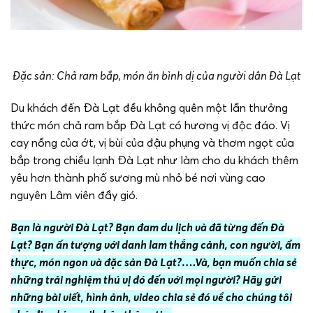
Đặc sản: Chả ram bắp, món ăn bình dị của người dân Đà Lạt
Du khách đến Đà Lạt đều không quên một lần thưởng
thức món chả ram bắp Đà Lạt có hương vị độc đáo. Vị
cay nồng của ớt, vị bùi của đậu phụng và thơm ngọt của
bắp trong chiều lạnh Đà Lạt như làm cho du khách thêm
yêu hơn thành phố sương mù nhỏ bé nơi vùng cao
nguyên Lâm viên đầy gió.
Bạn là người Đà Lạt? Bạn đam du lịch và đã từng đến Đà
Lạt? Bạn ấn tượng với danh lam thắng cảnh, con người, ẩm
thực, món ngon và đặc sản Đà Lạt?….Và, bạn muốn chia sẻ
những trải nghiệm thú vị đó đến với mọi người? Hãy gửi
những bài viết, hình ảnh, video chia sẻ đó về cho chúng tôi