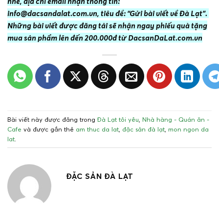
nhé, địa chỉ email nhận thông tin:
info@dacsandalat.com.vn, tiêu đề: “Gửi bài viết về Đà Lạt”.
Những bài viết được đăng tải sẽ nhận ngay phiếu quà tặng
mua sản phẩm lên đến 200.000đ từ DacsanDaLat.com.vn
Bài viết này được đăng trong
Đà Lạt tôi yêu
,
Nhà hàng - Quán ăn -
Cafe
và được gắn thẻ
am thuc da lat
,
đặc sản đà lạt
,
mon ngon da
lat
.
ĐẶC SẢN ĐÀ LẠT