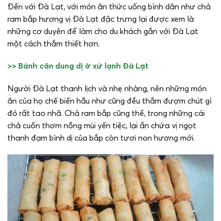
Đến với Đà Lạt, với món ăn thức uống bình dân như chả
ram bắp hương vị Đà Lạt đặc trưng lại được xem là
những cơ duyên để làm cho du khách gắn với Đà Lạt
một cách thắm thiết hơn.
>> Bánh căn dung dị ở xứ lạnh Đà Lạt
Người Đà Lạt thanh lịch và nhẹ nhàng, nên những món
ăn của họ chế biến hầu như cũng đều thắm đượm chút gì
đó rất tao nhã. Chả ram bắp cũng thế, trong những cái
chả cuốn thơm nồng mùi yến tiệc, lại ẩn chứa vị ngọt
thanh đạm bình dị của bắp còn tươi non hương mới.