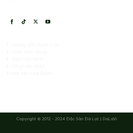
KẾT NỐI VỚI CHÚNG TÔI
THÔNG TIN HỮU ÍCH
Hướng dẫn thanh toán
Chính sách chung
Dành cho đại lý
Hồ sơ sản phẩm
Hợp tác cùng Dalavi
FANPAGE
Copyright © 2012 - 2024 Đặc Sản Đà Lạt | DaLaVi