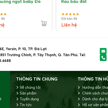
huông ngọt baby Đà
Rau bầu đất
 86
Đã bán 86
 hệ
Liên hệ
6E, Yersin, P. 10, TP. Đà Lạt
51 Trường Chinh, P. Tây Thạnh, Q. Tân Phú. Tel:
8.4688
THÔNG TIN CHUNG
THÔNG TIN H
Về chúng tôi
Hướng dẫn tha
Sản phẩm
Chính sách chu
Cải cầu vồng với nhiều màu sắc rực rỡ.
ệ
Tuyển dụng
Dành cho đại lý
Tin tức
Hồ sơ sản phẩ