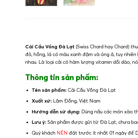
Cải Cầu Vồng Đà Lạt
(Swiss Chard hay Chard) thuộc 
đỏ, hồng, lá có màu xanh đậm và óng ả, tuy nhiê
nhau. Là loại cải có hàm lượng vitamin dồi dào, no
Thông tin sản phẩm:
Tên sản phẩm:
Cải Cầu Vồng Đà Lạt
Xuất xứ:
Lâm Đồng, Việt Nam
Hướng dẫn sử dụng:
Dùng nấu các món xào thị
Lưu ý:
Sản phẩm được gửi từ Đà Lạt, chưa bao g
Quý khách
NÊN
đặt trước ít nhất 01 ngày để 