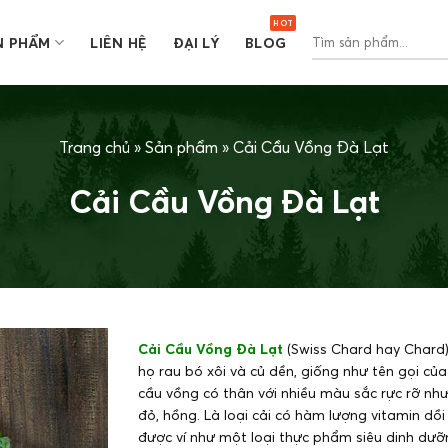
Tìm
N PHẨM
LIÊN HỆ
ĐẠI LÝ
BLOG
kiếm:
Trang chủ
»
Sản phẩm
»
Cải Cầu Vồng Đà Lạt
Cải Cầu Vồng Đà Lạt
Cải Cầu Vồng Đà Lạt
(Swiss Chard hay Chard)
họ rau bó xôi và củ dền, giống như tên gọi của 
cầu vồng có thân với nhiều màu sắc rực rỡ như
đỏ, hồng. Là loại cải có hàm lượng vitamin dồi
được ví như một loại thực phẩm siêu dinh dưỡ