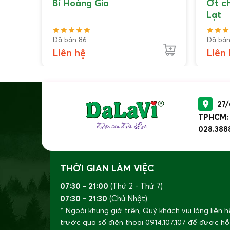
Bí Hoàng Gia
Ớt c
Lạt
Đã bán 86
Đã bán
Liên hệ
Liên
27/
TPHCM: 8
028.388
THỜI GIAN LÀM VIỆC
07:30 - 21:00
(Thứ 2 - Thứ 7)
07:30 - 21:30
(Chủ Nhật)
* Ngoài khung giờ trên, Quý khách vui lòng liên h
trước qua số điện thoại
0914.107.107
để được hỗ