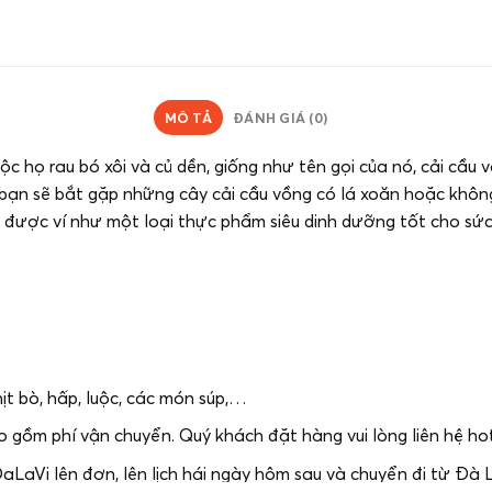
MÔ TẢ
ĐÁNH GIÁ (0)
họ rau bó xôi và củ dền, giống như tên gọi của nó, cải cầu
n bạn sẽ bắt gặp những cây cải cầu vồng có lá xoăn hoặc khô
́ được ví như một loại thực phẩm siêu dinh dưỡng tốt cho sức k
t bò, hấp, luộc, các món súp,…
ồm phí vận chuyển. Quý khách đặt hàng vui lòng liên hệ hotl
DaLaVi lên đơn, lên lịch hái ngày hôm sau và chuyển đi từ