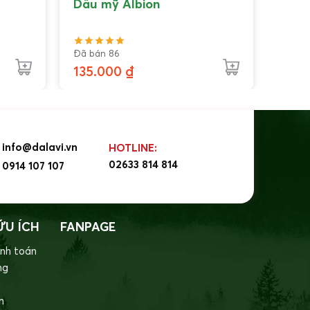
Dâu mỹ Albion
Đã bán 86
135.000
₫
info@dalavi.vn
HOTLINE:
02633 814 814
0914 107 107
ỮU ÍCH
FANPAGE
nh toán
ng
m