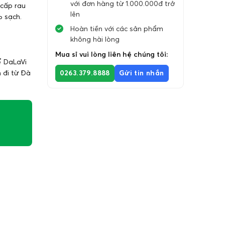
với đơn hàng từ 1.000.000đ trở
 cấp rau
lên
% sạch.
Hoàn tiền với các sản phẩm
không hài lòng
Mua sỉ vui lòng liên hệ chúng tôi:
ể DaLaVi
n đi từ Đà
0263.379.8888
Gửi tin nhắn