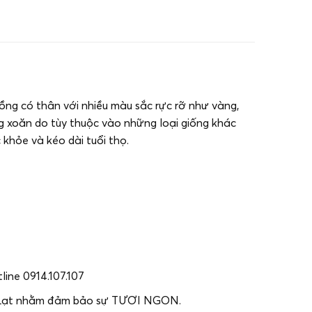
 vồng có thân với nhiều màu sắc rực rỡ như vàng,
ng xoăn do tùy thuộc vào những loại giống khác
hỏe và kéo dài tuổi thọ.
ine 0914.107.107
 Đà Lạt nhằm đảm bảo sự TƯƠI NGON.