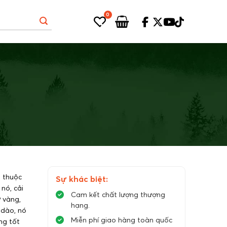
0
 thuộc
Sự khác biệt:
nó, cải
Cam kết chất lượng thượng
 vàng,
hạng.
 dào, nó
Miễn phí giao hàng toàn quốc
ng tốt