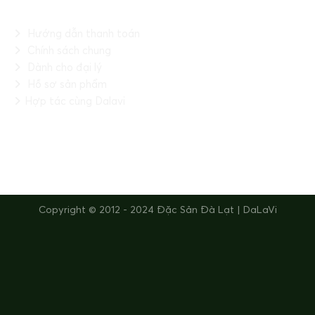
THÔNG TIN HỮU ÍCH
Hướng dẫn thanh toán
Chính sách chung
Dành cho đại lý
Hồ sơ sản phẩm
Hợp tác cùng Dalavi
FANPAGE
Copyright © 2012 - 2024 Đặc Sản Đà Lạt | DaLaVi