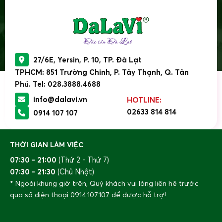
27/6E, Yersin, P. 10, TP. Đà Lạt
TPHCM: 851 Trường Chinh, P. Tây Thạnh, Q. Tân
Phú. Tel: 028.3888.4688
info@dalavi.vn
HOTLINE:
02633 814 814
0914 107 107
THỜI GIAN LÀM VIỆC
07:30 - 21:00
(Thứ 2 - Thứ 7)
07:30 - 21:30
(Chủ Nhật)
* Ngoài khung giờ trên, Quý khách vui lòng liên hệ trước
qua số điện thoại
0914.107.107
để được hỗ trợ!