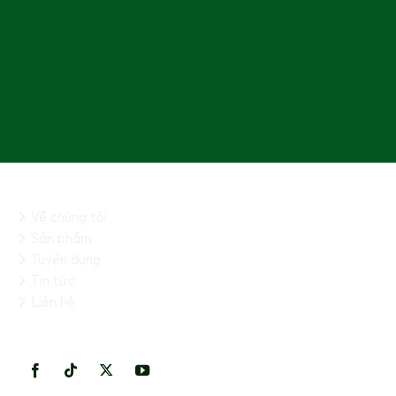
THÔNG TIN CHUNG
Về chúng tôi
Sản phẩm
Tuyển dụng
Tin tức
Liên hệ
KẾT NỐI VỚI CHÚNG TÔI