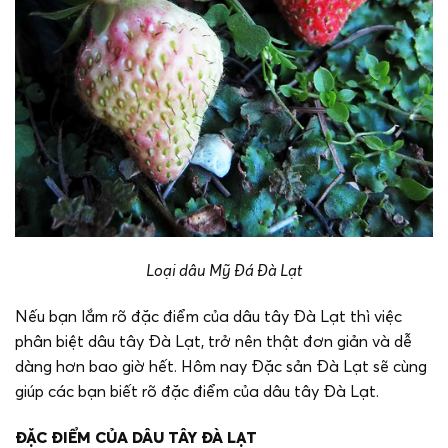
Loại dâu Mỹ Đá Đà Lạt
Nếu bạn lắm rõ đặc điểm của dâu tây Đà Lạt thì việc
phân biệt dâu tây Đà Lạt, trở nên thật đơn giản và dễ
dàng hơn bao giờ hết. Hôm nay Đặc sản Đà Lạt sẽ cùng
giúp các bạn biết rõ đặc điểm của dâu tây Đà Lạt.
ĐẶC ĐIỂM CỦA DÂU TÂY ĐÀ LẠT